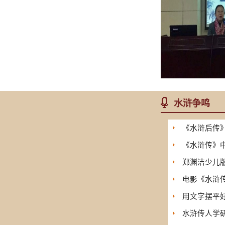
水浒争鸣
《水浒后传
《水浒传》
郑渊洁少儿版
电影《水浒传
用文字摆平
水浒传人学